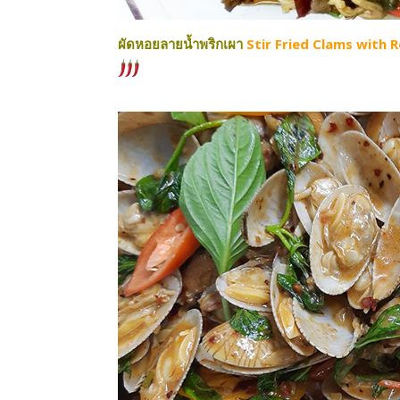
ผัดหอยลายนํ้าพริกเผา
Stir Fried Clams with 