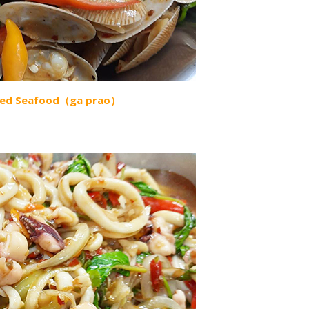
Mixed Seafood（ga prao）