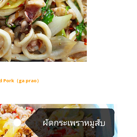
nced Pork（ga prao）