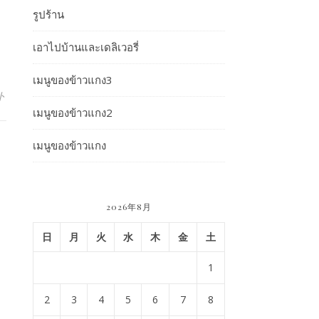
รูปร้าน
เอาไปบ้านและเดลิเวอรี่
เมนูของข้าวแกง3
ト
เมนูของข้าวแกง2
เมนูของข้าวแกง
2026年8月
日
月
火
水
木
金
土
1
2
3
4
5
6
7
8