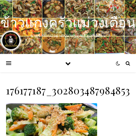
ข้าวแกงครัวแม่วงเดือน
ขายข้าวแกง2อย่าง50บาทของครัวแม่วงเดือน
176177187_302803487984853