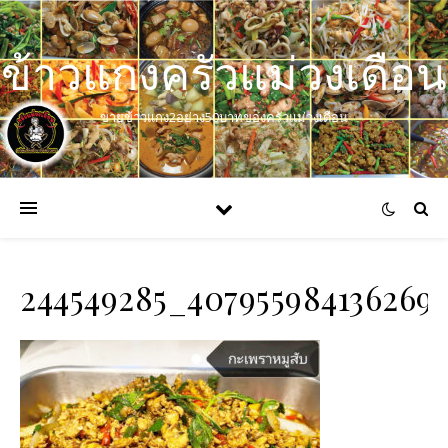
ข้าวแกงครัวแม่วงเดือน
ขายข้าวแกง2อย่าง50บาทของครัวแม่วงเดือน
244549285_407955984136269_